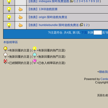
【推薦】indiegala 限時免費遊戲
(
1
2
3
4
5
6
7
8
9
10
)
【推薦】13KB遊戲競賽
【推薦】origin 限時遊戲免費送
【推薦】humblebundle 限時遊戲免費送
(
1
2
)
76主題符合. 共4頁, 第1頁,
下頁
到第
頁?
本版精華區
=有新回覆的主題 | (
=有新回覆的熱門主題)
=無新回覆的主題 | (
=無新回覆的熱門主題)
=已經關閉的主題 | (
=已收入精華區的主題)
<
聯絡我
Powered by
Centa
Copyrigh
頁面生成時間