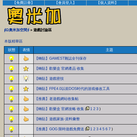
【免費註冊】
【會員登入】
【個人資料】
∮Ω奧米加空間∮
» 遊戲討論區
本版精華區
狀態
表情
主題
【轉貼】GAMEST雜誌全刊保存
【轉貼】歡樂盒 官網產品 收集
【轉貼】遊戲密技
【轉貼】FPE4.0以前DOS时代的游戏修改工具
【推薦】老遊戲網站收集帖
【轉貼】歡樂盒 官網攻略 收集
(
1
2
3
)
【轉貼】遊戲家族-資料彙整
【推薦】GOG 限時遊戲免費送
(
1
2
3
4
5
6
7
)