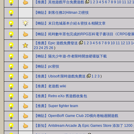
【推薦】其他遊戲平台免費遊戲
(
1
2
3
4
5
6
7
8
9
10
11
12
【轉貼】刺客任務2(Hitman 2)密技
【轉貼】末日危城基本介紹＆密技＆相關文章
【轉貼】耗時數年眾包完成的RPG百科電子書項目《CRPG發
【推薦】Epic 遊戲免費發送
(
1
2
3
4
5
6
7
8
9
10
11
12
13
1
23
24
25
26
)
【轉貼】陽光少年遊-作者限時開放硬碟版下載
【轉貼】pc密技
【推薦】Ubisoft 限時遊戲免費送
(
1
2
3
)
【推薦】老遊戲 wiki
【推薦】Retro eXo 舊遊戲收集包
【推薦】Super fighter team
【轉貼】OpenBoR Game Club 2D橫向卷軸過關遊戲
【新知】Antstream Arcade 為 Epic Games Store 添加了 12