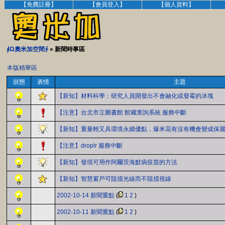
【免費註冊】
【會員登入】
【個人資料】
∮Ω奧米加空間∮
» 新聞時事區
本版精華區
狀態
表情
主題
【新知】材料科學：研究人員開發出不會融化或發霉的冰塊
【注意】台北市立圖書館 館藏查詢系統 服務中斷
【新知】重量輕又具環境永續優點，爆米花有沒有機會變成保
【注意】droplr 服務中斷
【新知】發現可用作阿爾茨海默病疫苗的方法
【新知】智慧窗戶可阻擋光線而不阻擋視線
2002-10-14 新聞重點
(
1
2
)
2002-10-11 新聞重點
(
1
2
)