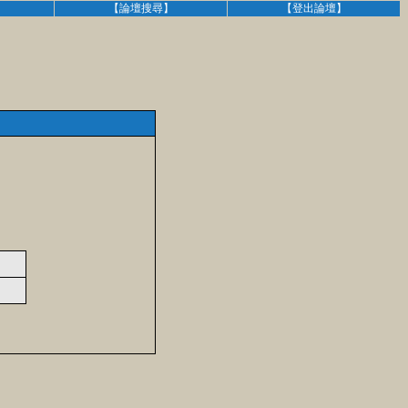
】
【論壇搜尋】
【登出論壇】