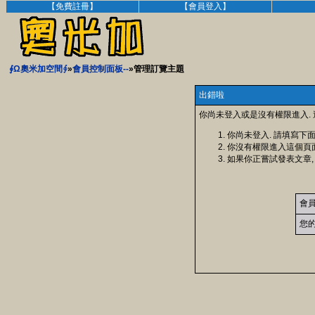
【免費註冊】
【會員登入】
∮Ω奧米加空間∮
»
會員控制面板--
»管理訂覽主題
出錯啦
你尚未登入或是沒有權限進入.
你尚未登入. 請填寫下
你沒有權限進入這個頁
如果你正嘗試發表文章,
會
您