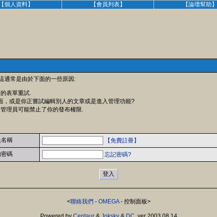
【個人資料】
【會員列表】
【論壇幫助
 這通常是由於下面的一些原因:
面的表單重試.
面，或是你正嘗試編輯別人的文章或是進入管理功能?
 管理員可能禁止了你的發布權限.
員名稱
【免費註冊】
的密碼
忘記密碼?
<
聯絡我們
-
OMEGA
- 控制面板>
Powered by
Centaur
&
Joksky
&
DC
, ver 2003.08.14