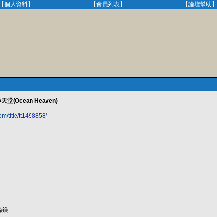
【個人資料】
【會員列表】
【論壇幫助
(Ocean Heaven)
m/title/tt1498858/
綸鎂