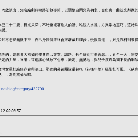
、內斂演出，知名編劇薛曉路初執導筒，以關懷自閉兒為初衷，合出奏一曲波光粼粼
年已二十二歲，目光呆滯，不時重複著別人的話。唯浸入水裡，方異常地靈巧，這特殊
快樂。
深知再怎麼無微不至，自己身體健康終會跟著歲月腳步，慢慢流逝…，只是沒料到來
能等的，是教會大福如何學會自己穿衣、認路、甚至辨別世事善惡…，直至一天，雜耍
安定的力量，逐漸，這也讓心誠放下心來，澹定、無憾地，與兒子度過為期不長的剩
台灣女星桂綸鎂亦參與演出。堅強的幕後團隊還包括《花樣年華》攝影杜可風、《臥
見」，為周杰倫演唱。
t.net/blog/category/432790
-09 08:57
t