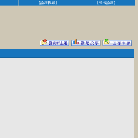
】
【論壇搜尋】
【登出論壇】