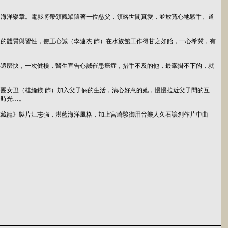
的海洋樂章。電影將帶領觀眾隨著一位慈父，領略世間真愛，並放寬心地鬆手、道
的體質與習性，使王心誠（李連杰 飾）在水族館工作得甘之如飴，一心希冀，有
得這麼快，一次健檢，醫生宣告心誠罹患癌症，措手不及的他，最牽掛不下的，就
團女丑（桂綸鎂 飾）加入父子倆的生活，滿心好意的她，慢慢拉近父子間的互
餘時光…。
虎藏龍》製片江志強，湛藍海洋風格，加上宮崎駿御用音樂人久石讓創作片中曲