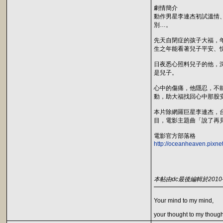
劇情簡介
動作男星李連杰初試溫情
別…。
先天自閉症的孩子大福，
生之年能看著兒子平安、
日夜悉心照料兒子的他，
是兒子。
心中的傷痛，他隱忍，不
動，助大福找回心中那股
本片除網羅巨星李連杰，
目，電影主題曲「說了再
電影官方部落格
http://oceanheaven.pixne
本帖由dc最後編輯於2010-12
Your mind to my mind,
your thought to my though