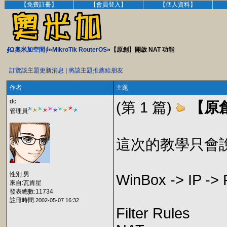
【免費註冊】
【會員登入】
【個人資料】
∮Ω奧米加空間∮
»
MikroTik RouterOS
»【原創】開啟 NAT 功能
訂覽該主題更新消息
|
將該主題推薦給朋友
作者
主題
dc
(第 1 篇)
【原創
管理員
這次的教學只會
性別:男
WinBox -> IP -> 
來自:瓦肯星
發表總數:11734
註冊時間:
2002-05-07 16:32
Filter Rules