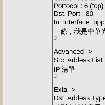
Portocol : 6 (tcp)
Dst. Port : 80
In. Interfac
一條，我是中華光世
Advanced ->
Src. Addess L
IP 清單
Exta ->
Dst. Addess Ty